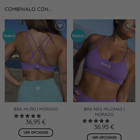
COMBÍNALO CON...
Añadir
Añadir
Nuevo
Nuevo
a la
a la
lista
lista
de
de
deseos
deseos
BRA MÁS PALOMAS |
BRA MURO | MORADO
MORADO
36,95
€
36,95
€
VER OPCIONES
VER OPCIONES
Este