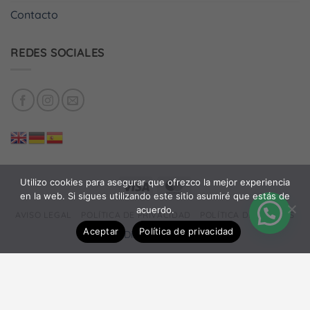
Contacto
REDES SOCIALES
Utilizo cookies para asegurar que ofrezco la mejor experiencia
Visa
MasterCard
en la web. Si sigues utilizando este sitio asumiré que estás de
acuerdo.
AVISO LEGAL
POLÍTICA DE PRIVACIDAD
POLÍTICA DE COOKIES
Aceptar
Política de privacidad
©
Wave
-
Diseño web: Daniel Más