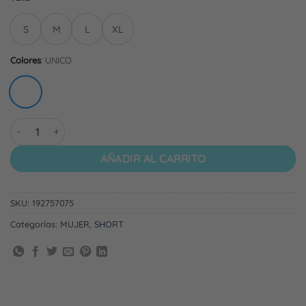
S
M
L
XL
Colores
:
UNICO
SHORT | MORADO cantidad
AÑADIR AL CARRITO
SKU:
192757075
Categorías:
MUJER
,
SHORT