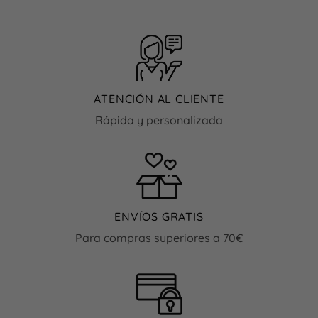
tiene
tiene
múltiples
múltiples
variantes.
variantes.
Las
Las
opciones
opciones
se
se
pueden
pueden
ATENCIÓN AL CLIENTE
elegir
elegir
Rápida y personalizada
en
en
la
la
página
página
de
de
producto
producto
ENVÍOS GRATIS
Para compras superiores a 70€