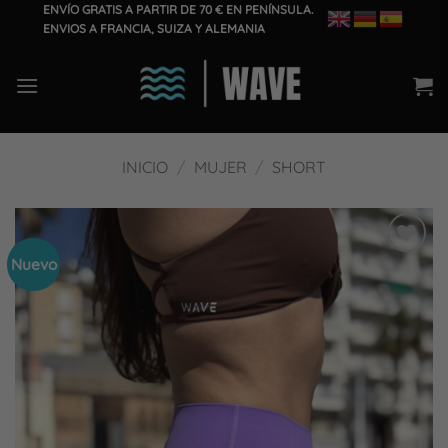
Saltar
ENVÍO GRATIS A PARTIR DE 70 € EN PENÍNSULA.
ENVIOS A FRANCIA, SUIZA Y ALEMANIA
al
contenido
INICIO
/
MUJER
/
SHORT
Nuevo
Añadir
a la
lista
de
deseos