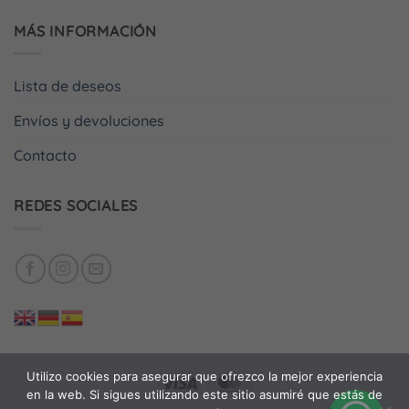
MÁS INFORMACIÓN
Lista de deseos
Envíos y devoluciones
Contacto
REDES SOCIALES
Utilizo cookies para asegurar que ofrezco la mejor experiencia
Visa
MasterCard
en la web. Si sigues utilizando este sitio asumiré que estás de