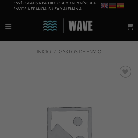
Saltar
ENVÍO GRATIS A PARTIR DE 70 € EN PENÍNSULA.
ENVIOS A FRANCIA, SUIZA Y ALEMANIA
al
contenido
INICIO
/
GASTOS DE ENVIO
Añadir
a la
lista
de
deseos