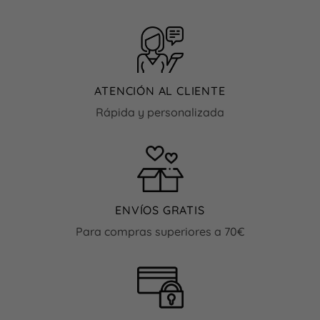
múltiples
tiene
variantes.
múltiples
Las
variantes.
opciones
Las
se
opciones
pueden
se
ATENCIÓN AL CLIENTE
elegir
pueden
en
Rápida y personalizada
elegir
la
en
página
la
de
página
producto
de
producto
ENVÍOS GRATIS
Para compras superiores a 70€