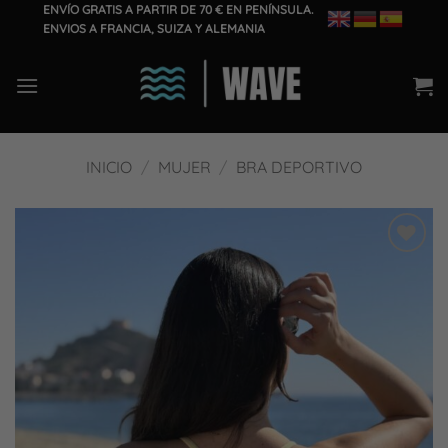
Saltar
ENVÍO GRATIS A PARTIR DE 70 € EN PENÍNSULA.
ENVIOS A FRANCIA, SUIZA Y ALEMANIA
al
contenido
INICIO
/
MUJER
/
BRA DEPORTIVO
Añadir
a la
lista
de
deseos