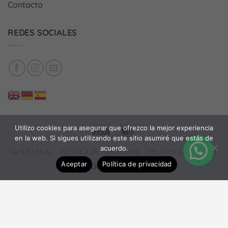
Contacto
REDES SOCIALES
Utilizo cookies para asegurar que ofrezco la mejor experiencia
Visa
MasterCard
en la web. Si sigues utilizando este sitio asumiré que estás de
acuerdo.
AVISO LEGAL
POLÍTICA DE PRIVACIDAD
POLÍTICA DE COOKIES
Aceptar
Política de privacidad
©
Wave
-
Diseño web: Daniel Más