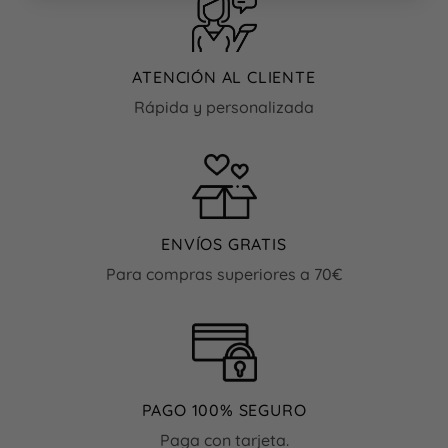
Las
opciones
opciones
se
se
pueden
ATENCIÓN AL CLIENTE
pueden
elegir
elegir
en
Rápida y personalizada
en
la
la
página
página
de
de
producto
producto
ENVÍOS GRATIS
Para compras superiores a 70€
PAGO 100% SEGURO
Paga con tarjeta.