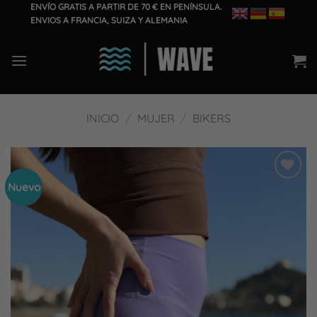
Saltar
ENVÍO GRATIS A PARTIR DE 70 € EN PENÍNSULA.
ENVIOS A FRANCIA, SUIZA Y ALEMANIA
al
contenido
INICIO
/
MUJER
/
BIKERS
Nuevo
Añadir
a la
lista
de
deseos