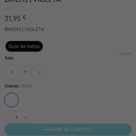
31,95
€
BIKERS | VIOLETA
Guia de tallas
LIMPIAR
Talla
S
M
L
Colores
:
UNICO
BIKERS | VIOLETA cantidad
AÑADIR AL CARRITO