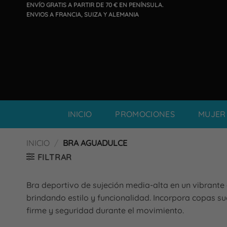
Saltar
ENVÍO GRATIS A PARTIR DE 70 € EN PENÍNSULA.
ENVIOS A FRANCIA, SUIZA Y ALEMANIA
al
contenido
INICIO
PROMOCIONES
MUJER
INICIO
/
BRA AGUADULCE
FILTRAR
Bra deportivo de sujeción media-alta en un vibrante
brindando estilo y funcionalidad. Incorpora copas 
firme y seguridad durante el movimiento.