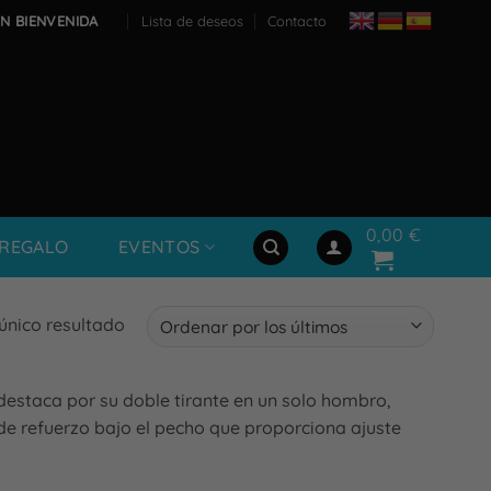
N BIENVENIDA
Lista de deseos
Contacto
0,00
€
 REGALO
EVENTOS
único resultado
destaca por su doble tirante en un solo hombro,
e refuerzo bajo el pecho que proporciona ajuste