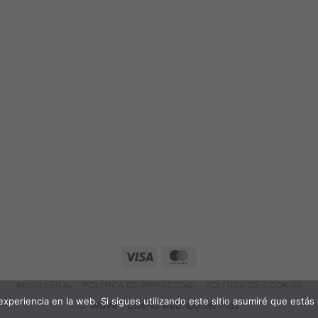
Visa
MasterCard
AVISO LEGAL
POLÍTICA DE PRIVACIDAD
POLÍTICA DE COOKIES
experiencia en la web. Si sigues utilizando este sitio asumiré que estás
©
Wave
-
Diseño web: Daniel Más