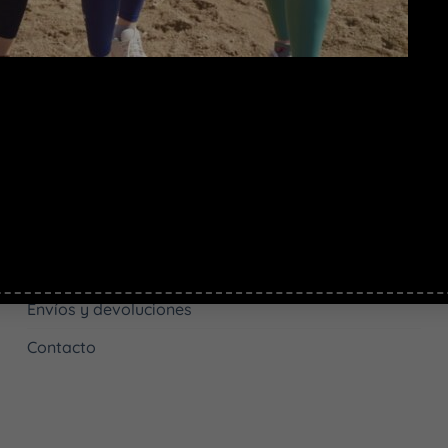
ENVÍOS GRATIS
Para compras superiores a 70€
MÁS INFORMACIÓN
Lista de deseos
Envíos y devoluciones
Contacto