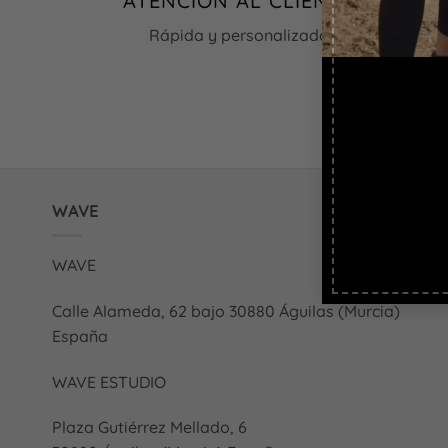
ATENCIÓN AL CLIENTE
elegir
Rápida y personalizada
en
la
página
de
producto
WAVE
WAVE
Calle Alameda, 62 bajo 30880 Águilas (Murcia)
España
WAVE ESTUDIO
Plaza Gutiérrez Mellado, 6