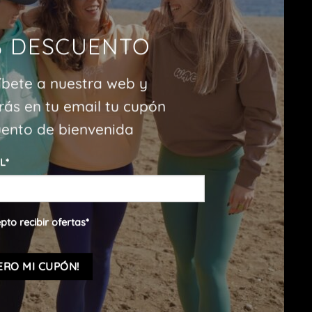
% DESCUENTO
íbete a nuestra web y
irás en tu email tu cupón
ento de bienvenida
L
*
pto recibir ofertas
*