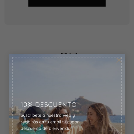
×
ATENCIÓN AL CLIENTE
Rápida y personalizada
10% DESCUENTO
Suscríbete a nuestra web y
recibirás en tu email tu cupón
descuento de bienvenida
ENVÍOS GRATIS